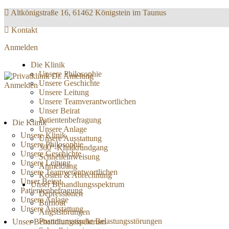
Altkönigstraße 16, 61462 Königstein im Taunus
Kontakt
Anmelden
Die Klinik
Unsere Philosophie
Unsere Geschichte
Anmelden
Unsere Leitung
Unsere Teamverantwortlichen
Unser Beirat
Patientenbefragung
Die Klinik
Unsere Anlage
Unsere Klinik
Unsere Ausstattung
Unsere Philosophie
360°-Klinikrundgang
Unsere Geschichte
Schnelleinweisung
Unsere Leitung
Anmeldung
Unsere Teamverantwortlichen
Kosten & Abrechnung
Unser Beirat
Unser Behandlungsspektrum
Patientenbefragung
Depressionen
Unsere Anlage
Burnout
Unsere Ausstattung
Angststörungen
Posttraumatische Belastungsstörungen
Unser Behandlungsspektrum